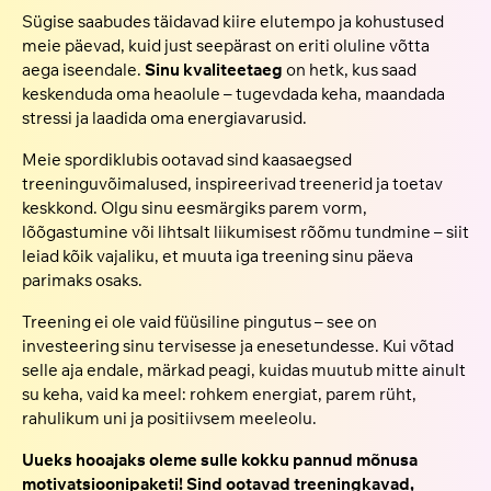
Sügise saabudes täidavad kiire elutempo ja kohustused
meie päevad, kuid just seepärast on eriti oluline võtta
aega iseendale.
Sinu kvaliteetaeg
on hetk, kus saad
keskenduda oma heaolule – tugevdada keha, maandada
stressi ja laadida oma energiavarusid.
Meie spordiklubis ootavad sind kaasaegsed
treeninguvõimalused, inspireerivad treenerid ja toetav
keskkond. Olgu sinu eesmärgiks parem vorm,
lõõgastumine või lihtsalt liikumisest rõõmu tundmine – siit
leiad kõik vajaliku, et muuta iga treening sinu päeva
parimaks osaks.
Treening ei ole vaid füüsiline pingutus – see on
investeering sinu tervisesse ja enesetundesse. Kui võtad
selle aja endale, märkad peagi, kuidas muutub mitte ainult
su keha, vaid ka meel: rohkem energiat, parem rüht,
rahulikum uni ja positiivsem meeleolu.
Uueks hooajaks oleme sulle kokku pannud mõnusa
motivatsioonipaketi! Sind ootavad treeningkavad,