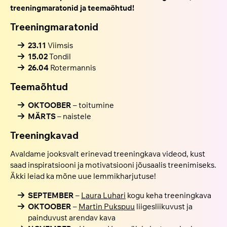
treeningmaratonid ja teemaõhtud!
Treeningmaratonid
23.11
Viimsis
15.02
Tondil
26.04
Rotermannis
Teemaõhtud
OKTOOBER
– toitumine
MÄRTS
– naistele
Treeningkavad
Avaldame jooksvalt erinevad treeningkava videod, kust
saad inspiratsiooni ja motivatsiooni jõusaalis treenimiseks.
Äkki leiad ka mõne uue lemmikharjutuse!
SEPTEMBER
–
Laura Luhari
kogu keha treeningkava
OKTOOBER
–
Martin Pukspuu
liigesliikuvust ja
painduvust arendav kava