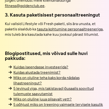
julgelt ühendust meie kliendihalduriga
fitness@goldenclub.ee
.
3. Kasuta paketisisest personaaltreeningut
Kui valisid Lifestyle või Fresh paketi, siis ära unusta, et
paketis sisaldub ka
tasuta kohtumine personaaltreeneriga
,
mis tuleb ära kasutada kahe kuu jooksul pärast liitumist.
Blogipostitused, mis võivad sulle huvi
pakkuda:
Kuidas iseendasse investeerida?
Kuidas alustada treenimist?
Miks on oluline teha kaks korda nädalas
lihastreeningut?
5 levinud viga, mis takistavad jõusaalis soovitud
tulemuste saavutamist
Miks on oluline juua piisavalt vett?
5 põhjust miks on treening vaimsele tervisele kasulik