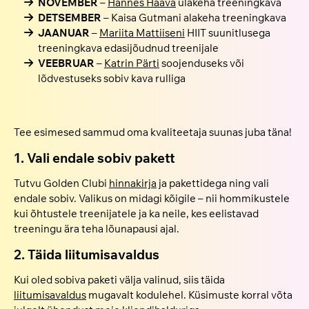
NOVEMBER
–
Hannes Haava
ülakeha treeningkava
DETSEMBER
– Kaisa Gutmani alakeha treeningkava
JAANUAR
–
Mariita Mattiiseni
HIIT suunitlusega
treeningkava edasijõudnud treenijale
VEEBRUAR
–
Katrin Pärti
soojenduseks või
lõdvestuseks sobiv kava rulliga
Tee esimesed sammud oma kvaliteetaja suunas juba täna!
1. Vali endale sobiv pakett
Tutvu Golden Clubi
hinnakirja
ja pakettidega ning vali
endale sobiv. Valikus on midagi kõigile – nii hommikustele
kui õhtustele treenijatele ja ka neile, kes eelistavad
treeningu ära teha lõunapausi ajal.
2. Täida liitumisavaldus
Kui oled sobiva paketi välja valinud, siis täida
liitumisavaldus
mugavalt kodulehel. Küsimuste korral võta